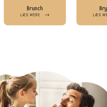
Brunch
Bry
LÆS MERE
LÆS M