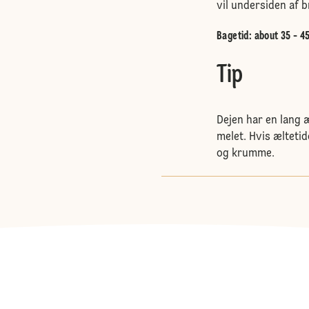
vil undersiden af b
Bagetid: about 35 - 4
Tip
Dejen har en lang æ
melet. Hvis ælteti
og krumme.