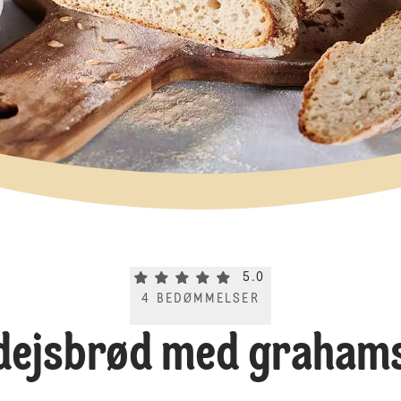
Current rating 5.0. Click to rate.
5.0
4
BEDØMMELSER
dejsbrød med graham