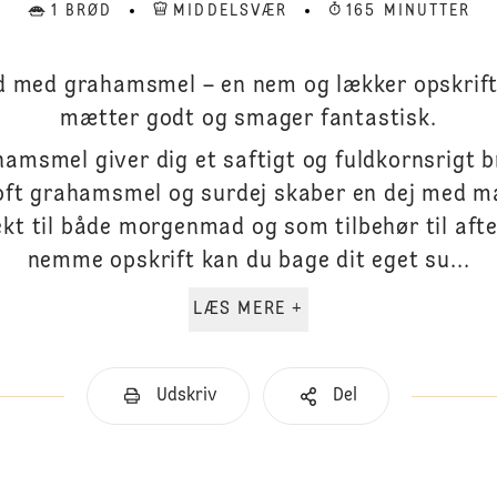
1 BRØD
MIDDELSVÆR
165 MINUTTER
d med grahamsmel – en nem og lækker opskrift
mætter godt og smager fantastisk.
amsmel giver dig et saftigt og fuldkornsrigt b
oft grahamsmel og surdej skaber en dej med m
fekt til både morgenmad og som tilbehør til a
nemme opskrift kan du bage dit eget su...
LÆS MERE +
Udskriv
Del