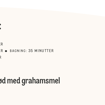
:
ER
ER
35
MINUTTER
BAGNING
:
R
rød med grahamsmel