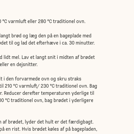
°C varmluft eller 280 °C traditionel ovn.
aflangt brød og læg den på en bageplade med
et til og lad det efterhæve i ca. 30 minutter.
 lidt mel. Lav et langt snit i midten af brødet
ller en dejsnitter.
t i den forvarmede ovn og skru straks
il 210 °C varmluft/ 230 °C traditionel ovn. Bag
r. Reducer derefter temperaturen yderlige til
0 °C traditionel ovn, bag brødet i yderligere
 af brødet, lyder det hult er det færdigbagt.
på en rist. Hvis brødet køles af på bagepladen,