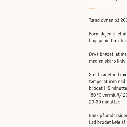
Tænd ovnen på 260 
Form dejen til et 
bagepapir. Dæk brød
Drys brødet let med
med en skarp kniv e
Sæt brødet ind mid
temperaturen ned t
brødet i 15 minutte
180 °C varmluft/ 20
20-30 minutter.
Bank på undersiden
Lad brødet køle af 