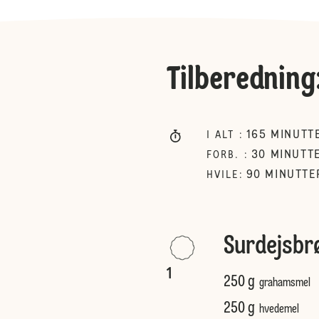
Tilberedning
165
MINUTT
I ALT
:
30
MINUTT
FORB.
:
90
MINUTTE
HVILE
:
Surdejsb
1
250 g
grahamsmel
250 g
hvedemel