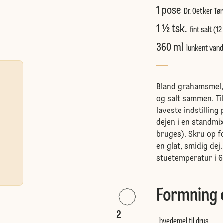
1 pose
Dr. Oetker Tør
1 ½ tsk.
fint salt (12
360 ml
lunkent vand
Bland grahamsmel, 
og salt sammen. Ti
laveste indstillin
dejen i en standmi
bruges). Skru op fo
en glat, smidig dej
stuetemperatur i 6
Formning 
2
hvedemel til drys