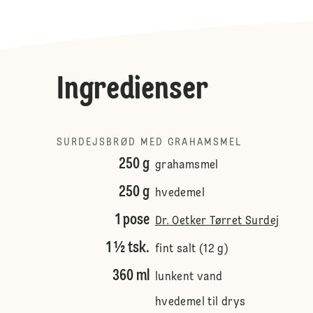
Ingredienser
SURDEJSBRØD MED GRAHAMSMEL
250 g
grahamsmel
250 g
hvedemel
1 pose
Dr. Oetker Tørret Surdej
1 ½ tsk.
fint salt (12 g)
360 ml
lunkent vand
hvedemel til drys