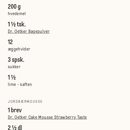
200 g
hvedemel
1 ½ tsk.
Dr. Oetker Bagepulver
12
æggehvider
3 spsk.
sukker
1 ½
lime - saften
JORDBÆRMOUSSE
1 brev
Dr. Oetker Cake Mousse Strawberry Taste
2 ½ dl