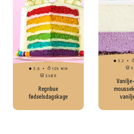
3.2
S
3.8
105 MIN
SVÆR
Vanilje
Regnbue
moussek
fødselsdagskage
vanilj