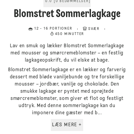
0.0
[
0
BEDØMMELSER
]
Blomstret Sommerlagkage
12 - 16 PORTIONER
SVÆR
450 MINUTTER
Lav en smuk og lækker Blomstret Sommerlagkage
med mousser og smørcremeblomster – en festlig
lagkageopskrift, du vil elske at bage.
Blomstret Sommerlagkage er en lækker og farverig
dessert med bløde vaniljebunde og tre forskellige
mousser – jordbær, vanilje og chokolade. Den
smukke lagkage er pyntet med sprøjtede
smørcremeblomster, som giver et flot og festligt
udtryk. Med denne sommerlagkage kan du
imponere dine gæster med b...
LÆS MERE +