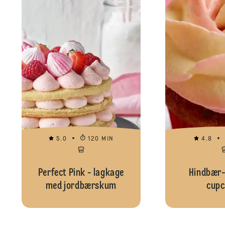
5.0
120 MIN
4.8
Perfect Pink - lagkage
Hindbær
med jordbærskum
cupc