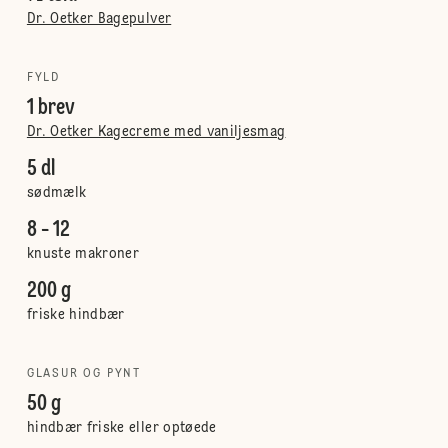
Dr. Oetker Bagepulver
FYLD
1 brev
Dr. Oetker Kagecreme med vaniljesmag
5 dl
sødmælk
8 - 12
knuste makroner
200 g
friske hindbær
GLASUR OG PYNT
50 g
hindbær friske eller optøede