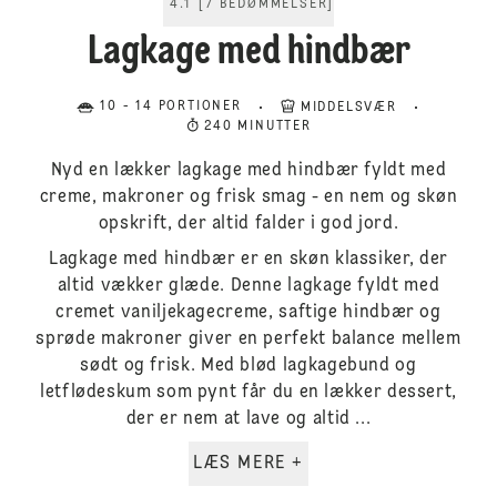
4.1
[
7
BEDØMMELSER
]
Lagkage med hindbær
10 - 14 PORTIONER
MIDDELSVÆR
240 MINUTTER
Nyd en lækker lagkage med hindbær fyldt med
creme, makroner og frisk smag - en nem og skøn
opskrift, der altid falder i god jord.
Lagkage med hindbær er en skøn klassiker, der
altid vækker glæde. Denne lagkage fyldt med
cremet vaniljekagecreme, saftige hindbær og
sprøde makroner giver en perfekt balance mellem
sødt og frisk. Med blød lagkagebund og
letflødeskum som pynt får du en lækker dessert,
der er nem at lave og altid ...
LÆS MERE +