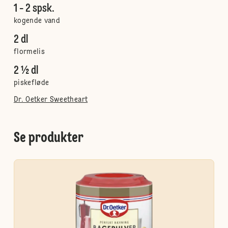
1 - 2 spsk.
kogende vand
2 dl
flormelis
2 ½ dl
piskefløde
Dr. Oetker Sweetheart
Se produkter