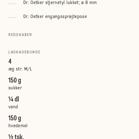
Dr. Oetker stjernetyl lukket; ø 8 mm
Dr. Oetker engangssprøjtepose
REDSKABER
LAGKAGEBUNDE
4
æg str. M/L
150 g
sukker
¼ dl
vand
150 g
hvedemel
½ tsk.