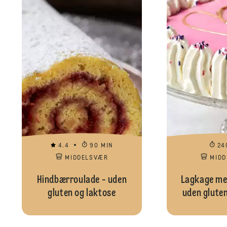
4.4
90 MIN
24
MIDDELSVÆR
MID
Hindbærroulade - uden
Lagkage me
gluten og laktose
uden gluten