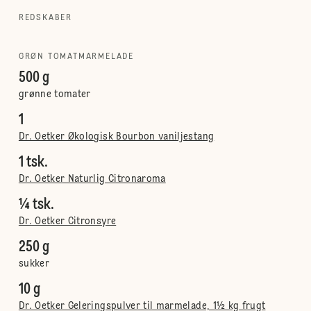
REDSKABER
GRØN TOMATMARMELADE
500 g
grønne tomater
1
Dr. Oetker Økologisk Bourbon vaniljestang
1 tsk.
Dr. Oetker Naturlig Citronaroma
¼ tsk.
Dr. Oetker Citronsyre
250 g
sukker
10 g
Dr. Oetker Geleringspulver til marmelade, 1½ kg frugt