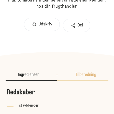
Pluk tomaterne inden de bliver røde eller køb dem
hos din frugthandler.
Udskriv
Del
Ingredienser
Tilberedning
Redskaber
stavblender