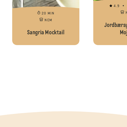
4.9
20 MIN
NEM
Jordbærsyl
Sangria Mocktail
Moj