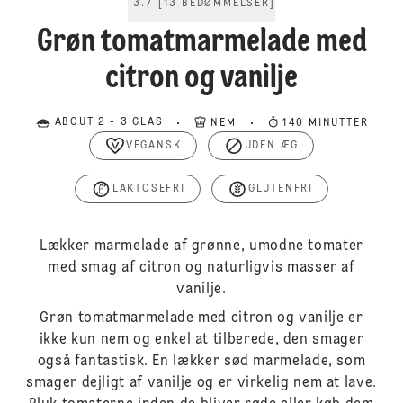
3.7
[
13
BEDØMMELSER
]
Grøn tomatmarmelade med
citron og vanilje
ABOUT 2 - 3 GLAS
NEM
140 MINUTTER
VEGANSK
UDEN ÆG
LAKTOSEFRI
GLUTENFRI
Lækker marmelade af grønne, umodne tomater
med smag af citron og naturligvis masser af
vanilje.
Grøn tomatmarmelade med citron og vanilje er
ikke kun nem og enkel at tilberede, den smager
også fantastisk. En lækker sød marmelade, som
smager dejligt af vanilje og er virkelig nem at lave.