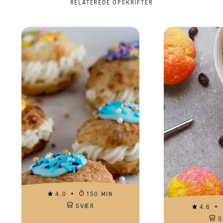
RELATEREDE OPSKRIFTER
4.0
150 MIN
SVÆR
4.6
S