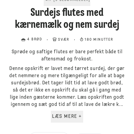
4.7
[
9
BEDØMMELSER
]
Surdejs flutes med
kærnemælk og nem surdej
4 BRØD
SVÆR
180 MINUTTER
Sprøde og saftige flutes er bare perfekt både til
aftensmad og frokost.
Denne opskrift er lavet med tørret surdej, der gør
det nemmere og mere tilgængeligt for alle at bage
surdejsbrød. Det tager lidt tid at lave godt brød,
så det er ikke en opskrift du skal gå i gang med
lige inden gæsterne kommer. Læs opskriften godt
igennem og sæt god tid af til at lave de lækre k...
LÆS MERE +