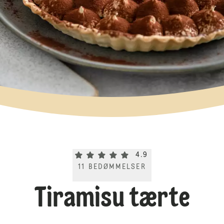
Current rating 4.9. Click to rate.
4.9
11
BEDØMMELSER
Tiramisu tærte