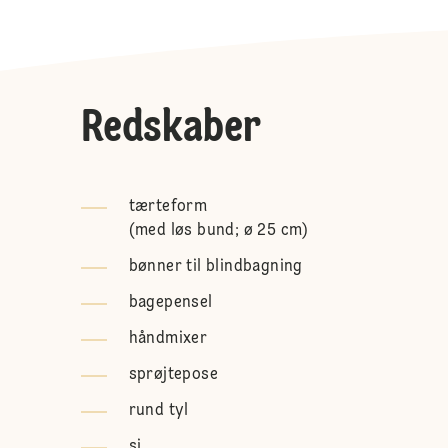
Redskaber
tærteform
(
med løs bund; ø 25 cm
)
bønner til blindbagning
bagepensel
håndmixer
sprøjtepose
rund tyl
si