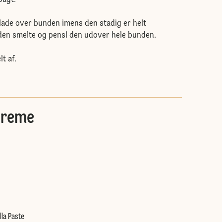
ade over bunden imens den stadig er helt
den smelte og pensl den udover hele bunden.
t af.
creme
lla Paste