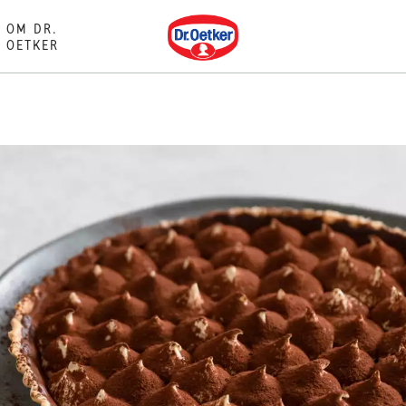
Dr. Oetker
OM DR.
OETKER
E