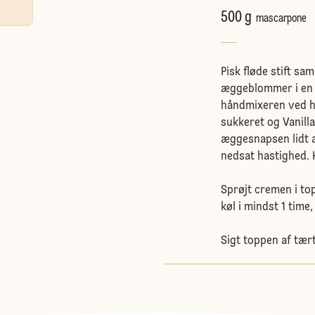
500 g
mascarpone
Pisk fløde stift sa
æggeblommer i en 
håndmixeren ved h
sukkeret og Vanill
æggesnapsen lidt 
nedsat hastighed. 
Sprøjt cremen i to
køl i mindst 1 time,
Sigt toppen af tær