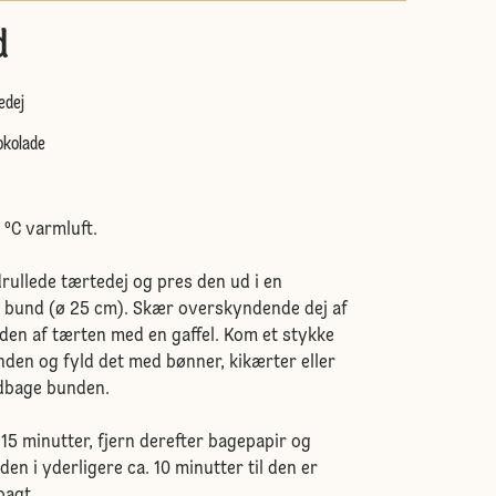
d
edej
okolade
ºC varmluft.
rullede tærtedej og pres den ud i en
 bund (ø 25 cm). Skær overskyndende dej af
den af tærten med en gaffel. Kom et stykke
den og fyld det med bønner, kikærter eller
indbage bunden.
15 minutter, fjern derefter bagepapir og
n i yderligere ca. 10 minutter til den er
bagt.