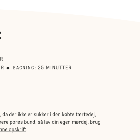
:
ER
ER
25
MINUTTER
BAGNING
:
 da der ikke er sukker i den købte tærtedej,
ere porøs bund, så lav din egen mørdej, brug
nne opskrift
.