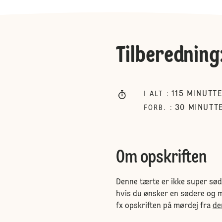
Tilberedning
115
MINUTT
I ALT
:
30
MINUTT
FORB.
:
Om opskriften
Denne tærte er ikke super sød,
hvis du ønsker en sødere og m
fx opskriften på mørdej fra
de