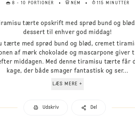
8 - 10 PORTIONER
NEM
115 MINUTTER
iramisu tærte opskrift med sprød bund og blød
dessert til enhver god middag!
u tærte med sprød bund og blød, cremet tiramis
onen af mørk chokolade og mascarpone giver t
efter middagen. Med denne tiramisu tærte får d
kage, der både smager fantastisk og ser...
LÆS MERE +
Udskriv
Del