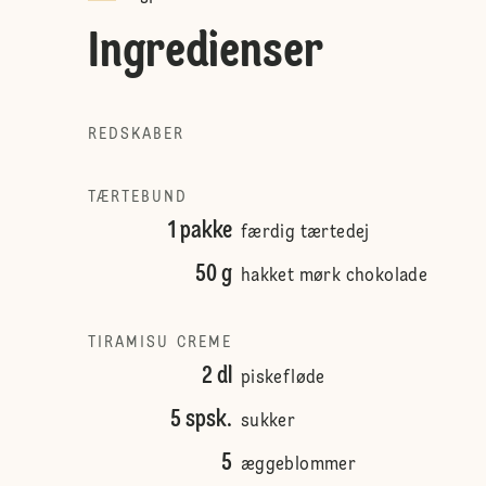
Ingredienser
REDSKABER
TÆRTEBUND
1 pakke
færdig tærtedej
50 g
hakket mørk chokolade
TIRAMISU CREME
2 dl
piskefløde
5 spsk.
sukker
5
æggeblommer