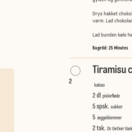
Drys hakket chokol
varm. Lad chokola
Lad bunden køle hel
Bagetid: 25 Minutes
Tiramisu 
2
kakao
2 dl
piskefløde
5 spsk.
sukker
5
æggeblommer
2 tsk.
Dr. Oetker Vani