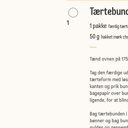
Tærtebun
1
1 pakke
færdig tært
50 g
hakket mørk ch
Tænd ovnen på 175 
Tag den færdige ud
tærteform med løs
kanten og prik bun
bagepapir over bun
ligende, for at bl
Bag tærtebunden i 
bønner og bag bunde
gylden og gennem