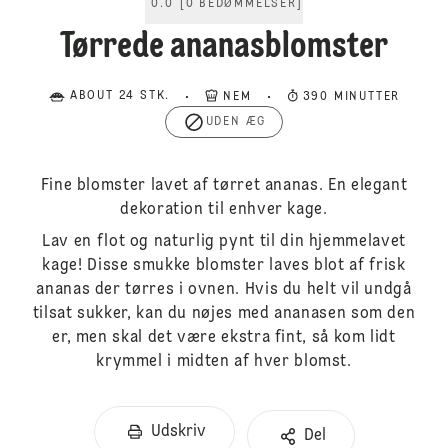
0.0
[
0
BEDØMMELSER
]
Tørrede ananasblomster
ABOUT 24 STK.
NEM
390 MINUTTER
UDEN ÆG
Fine blomster lavet af tørret ananas. En elegant
dekoration til enhver kage.
Lav en flot og naturlig pynt til din hjemmelavet
kage! Disse smukke blomster laves blot af frisk
ananas der tørres i ovnen. Hvis du helt vil undgå
tilsat sukker, kan du nøjes med ananasen som den
er, men skal det være ekstra fint, så kom lidt
krymmel i midten af hver blomst.
Udskriv
Del