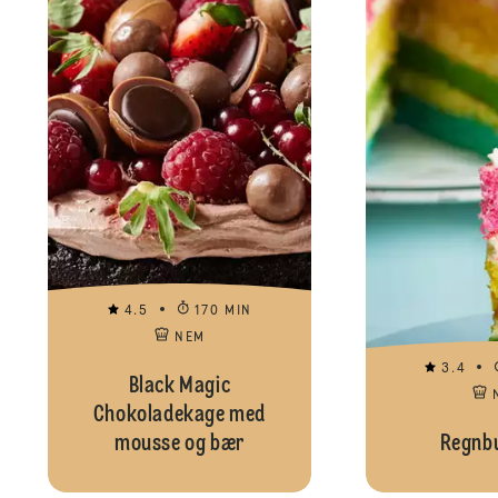
4.5
170 MIN
NEM
3.4
Black Magic
Chokoladekage med
mousse og bær
Regnb