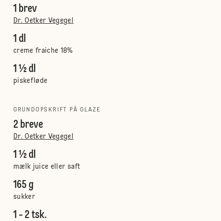
1 brev
Dr. Oetker Vegegel
1 dl
creme fraiche 18%
1 ½ dl
piskefløde
GRUNDOPSKRIFT PÅ GLAZE
2 breve
Dr. Oetker Vegegel
1 ½ dl
mælk juice eller saft
165 g
sukker
1 - 2 tsk.