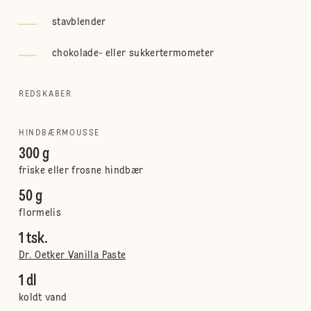
stavblender
chokolade- eller sukkertermometer
REDSKABER
HINDBÆRMOUSSE
300 g
friske eller frosne hindbær
50 g
flormelis
1 tsk.
Dr. Oetker Vanilla Paste
1 dl
koldt vand