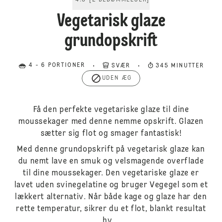
4.5
[
2
BEDØMMELSER
]
Vegetarisk glaze
grundopskrift
4 - 6 PORTIONER
SVÆR
345 MINUTTER
UDEN ÆG
Få den perfekte vegetariske glaze til dine
moussekager med denne nemme opskrift. Glazen
sætter sig flot og smager fantastisk!
Med denne grundopskrift på vegetarisk glaze kan
du nemt lave en smuk og velsmagende overflade
til dine moussekager. Den vegetariske glaze er
lavet uden svinegelatine og bruger Vegegel som et
lækkert alternativ. Når både kage og glaze har den
rette temperatur, sikrer du et flot, blankt resultat
hv...