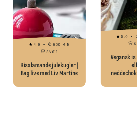
5.0
S
4.9
600 MIN
SVÆR
Vegansk is
Risalamande julekugler |
el
Bag live med Liv Martine
nøddechok