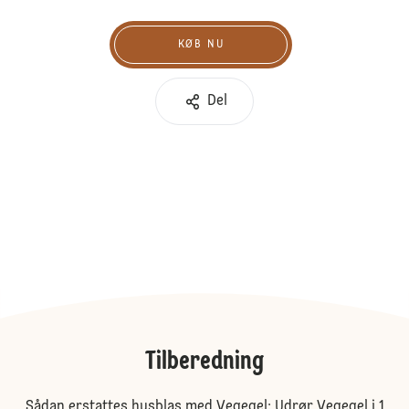
KØB NU
Køb nu
Del
Tilberedning
Sådan erstattes husblas med Vegegel: Udrør Vegegel i 1