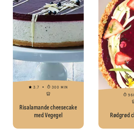
3.7
300 MIN
96
Risalamande cheesecake
med Vegegel
Rødgrød c