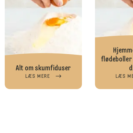
Hjemm
flødeboller
Alt om skumfiduser
d
LÆS MERE
LÆS M