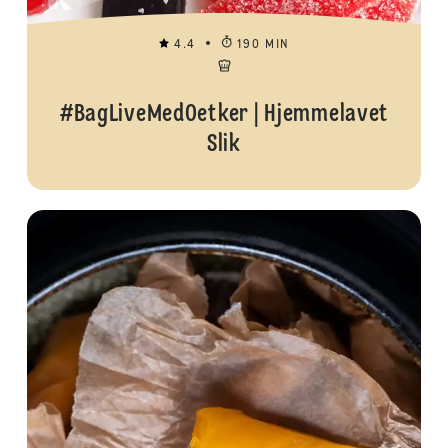
4.4
190 MIN
#BagLiveMedOetker | Hjemmelavet
Slik