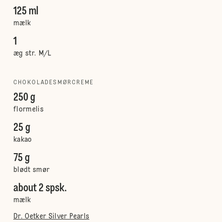
125 ml
mælk
1
æg str. M/L
CHOKOLADESMØRCREME
250 g
flormelis
25 g
kakao
75 g
blødt smør
about 2 spsk.
mælk
Dr. Oetker Silver Pearls