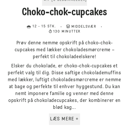
4.7
[
6
BEDØMMELSER
]
Choko-chok-cupcakes
12 - 15 STK.
MIDDELSVÆR
130 MINUTTER
Prøv denne nemme opskrift på choko-chok-
cupcakes med lækker chokoladesmørcreme –
perfekt til chokoladeelskere!
Elsker du chokolade, er choko-chok-cupcakes et
perfekt valg til dig. Disse saftige chokolademuffins
med lækker, luftigt chokoladesmørcreme er nemme
at bage og perfekte til enhver hyggestund. Du kan
nemt imponere familie og venner med denne
opskrift på chokoladecupcakes, der kombinerer en
blød kag...
LÆS MERE +