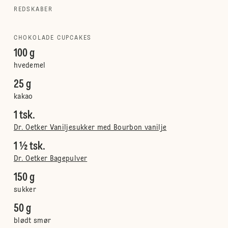
REDSKABER
CHOKOLADE CUPCAKES
100 g
hvedemel
25 g
kakao
1 tsk.
Dr. Oetker Vaniljesukker med Bourbon vanilje
1 ½ tsk.
Dr. Oetker Bagepulver
150 g
sukker
50 g
blødt smør