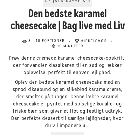
4.3
[
51
BEDØMMELSER
]
Den bedste karamel
cheesecake | Bag live med Liv
8 - 10 PORTIONER
MIDDELSVÆR
90 MINUTTER
Prøv denne cremede karamel cheesecake-opskrift,
der forvandler klassikeren til en sød og lækker
oplevelse, perfekt til enhver lejlighed.
Oplev den bedste karamel cheesecake med en
sprød kiksebund og en silkeblød karamelcreme,
der smelter på tungen. Denne lækre karamel
cheesecake er pyntet med spiselige koraller og
friske bær, som giver et flot og festligt udtryk.
Den perfekte dessert til særlige lejligheder, hvor
du vil imponere u...