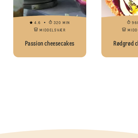
4.6
320 MIN
96
MIDDELSVÆR
MID
Passion cheesecakes
Rødgrød c