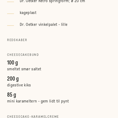
Dr. Oetker Retro springform; ø 20 cm
kageplast
Dr. Oetker vinkelpalet - lille
REDSKABER
CHEESECAKEBUND
100 g
smeltet smør saltet
200 g
digestive kiks
85 g
mini karameltern - gem lidt til pynt
CHEESECAKE-KARAMELCREME