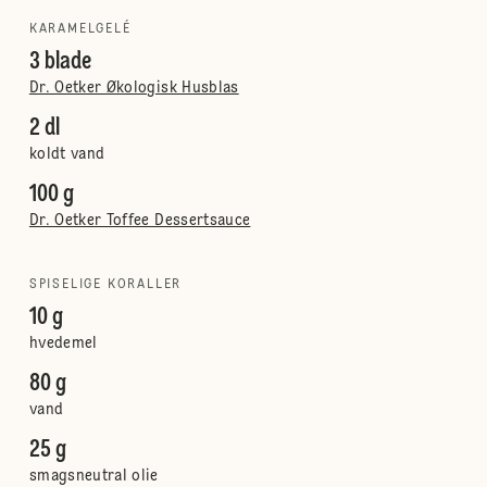
KARAMELGELÉ
3 blade
Dr. Oetker Økologisk Husblas
2 dl
koldt vand
100 g
Dr. Oetker Toffee Dessertsauce
SPISELIGE KORALLER
10 g
hvedemel
80 g
vand
25 g
smagsneutral olie