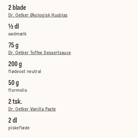
2 blade
Dr. Oetker Økologisk Husblas
½ dl
sødmælk
75 g
Dr. Oetker Toffee Dessertsauce
200 g
flødeost neutral
50 g
flormelis
2 tsk.
Dr. Oetker Vanilla Paste
2 dl
piskefløde