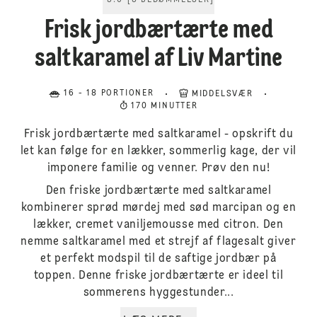
5.0
[
3
BEDØMMELSER
]
Frisk jordbærtærte med
saltkaramel af Liv Martine
16 - 18 PORTIONER
MIDDELSVÆR
170 MINUTTER
Frisk jordbærtærte med saltkaramel - opskrift du
let kan følge for en lækker, sommerlig kage, der vil
imponere familie og venner. Prøv den nu!
Den friske jordbærtærte med saltkaramel
kombinerer sprød mørdej med sød marcipan og en
lækker, cremet vaniljemousse med citron. Den
nemme saltkaramel med et strejf af flagesalt giver
et perfekt modspil til de saftige jordbær på
toppen. Denne friske jordbærtærte er ideel til
sommerens hyggestunder...