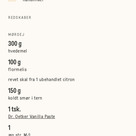
håndmixer
REDSKABER
MØRDEJ
300 g
hvedemel
100 g
flormelis
revet skal fra 1 ubehandlet citron
150 g
koldt smør i tern
1 tsk.
Dr. Oetker Vanilla Paste
1
æg str. M/L