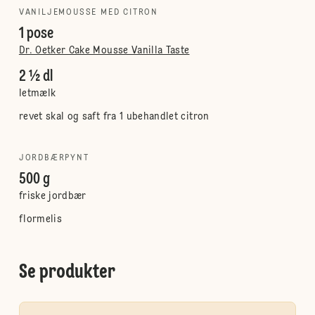
VANILJEMOUSSE MED CITRON
1 pose
Dr. Oetker Cake Mousse Vanilla Taste
2 ½ dl
letmælk
revet skal og saft fra 1 ubehandlet citron
JORDBÆRPYNT
500 g
friske jordbær
flormelis
Se produkter