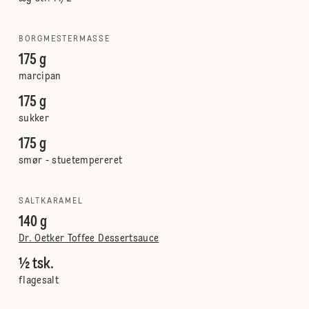
BORGMESTERMASSE
175 g
marcipan
175 g
sukker
175 g
smør - stuetempereret
SALTKARAMEL
140 g
Dr. Oetker Toffee Dessertsauce
½ tsk.
flagesalt