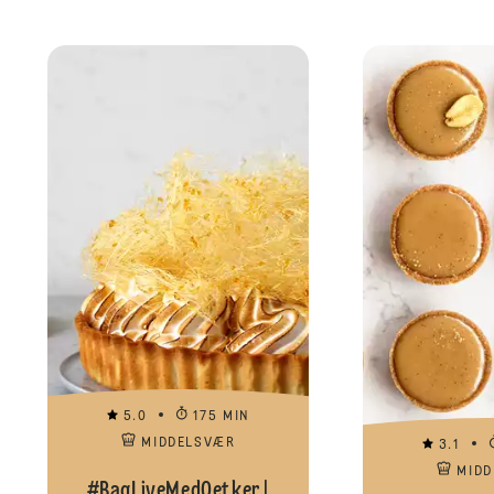
5.0
175 MIN
MIDDELSVÆR
3.1
MID
#BagLiveMedOetker |