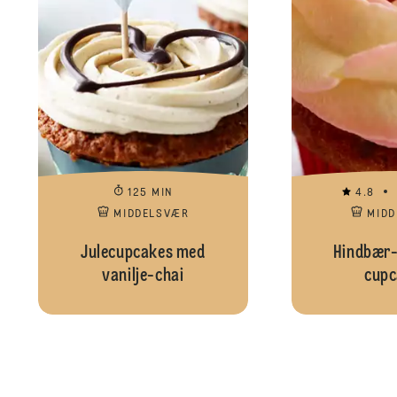
125 MIN
4.8
MIDDELSVÆR
MID
Julecupcakes med
Hindbær
vanilje-chai
cupc