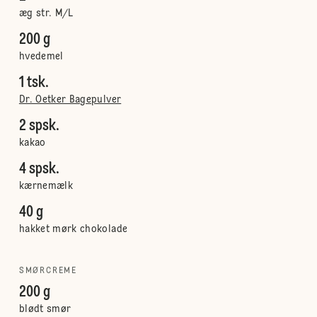
æg str. M/L
200 g
hvedemel
1 tsk.
Dr. Oetker Bagepulver
2 spsk.
kakao
4 spsk.
kærnemælk
40 g
hakket mørk chokolade
SMØRCREME
200 g
blødt smør