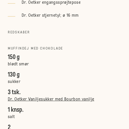
Dr. Oetker engangssprøjtepose
Dr. Oetker stjernetyl; ø 16 mm
REDSKABER
MUFFINDEJ MED CHOKOLADE
150 g
blødt smør
130 g
sukker
3 tsk.
Dr. Oetker Vaniljesukker med Bourbon vanilje
1 knsp.
salt
2