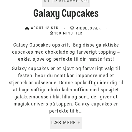
4.1
[
13
BEDØMMELSER
]
Galaxy Cupcakes
ABOUT 12 STK.
MIDDELSVÆR
130 MINUTTER
Galaxy Cupcakes opskrift: Bag disse galaktiske
cupcakes med chokolade og farverigt topping –
enkle, sjove og perfekte til din næste fest!
Galaxy cupcakes er et sjovt og farverigt valg til
festen, hvor du nemt kan imponere med et
stjerneklar udseende. Denne opskrift guider dig til
at bage saftige chokolademuffins med sprøjtet
galaksemousse i blå, lilla og sort, der giver et
magisk univers på toppen. Galaxy cupcakes er
perfekte til b...
LÆS MERE +