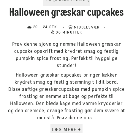
4.6
[
5
BEDØMMELSER
]
Halloween græskar cupcakes
20 - 24 STK.
MIDDELSVÆR
90 MINUTTER
Prøv denne sjove og nemme Halloween græskar
cupcake opskrift med krydret smag og festlig
pumpkin spice frosting. Perfekt til hyggelige
stunder!
Halloween græskar cupcakes bringer lækker
krydret smag og festlig stemning til dit bord.
Disse saftige græskarcupcakes med pumpkin spice
frosting er nemme at bage og perfekte til
Halloween. Den bløde kage med varme krydderier
og den cremede, orange frosting gør dem svære at
modstå. Prøv denne ops...
LÆS MERE +