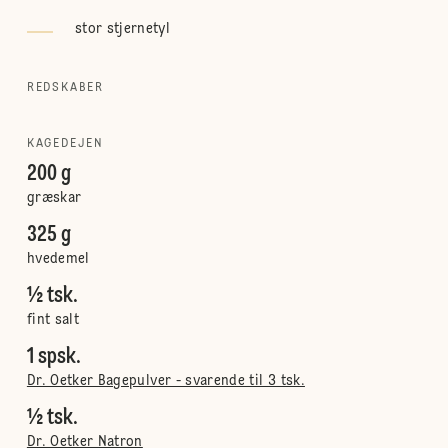
stor stjernetyl
REDSKABER
KAGEDEJEN
200 g
græskar
325 g
hvedemel
½ tsk.
fint salt
1 spsk.
Dr. Oetker Bagepulver - svarende til 3 tsk.
½ tsk.
Dr. Oetker Natron