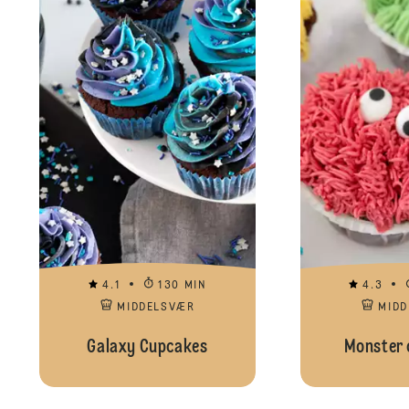
4.1
130 MIN
4.3
MIDDELSVÆR
MID
Galaxy Cupcakes
Monster 