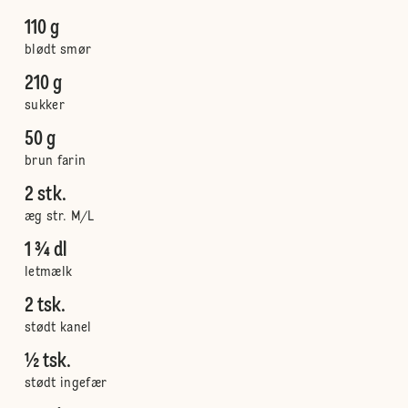
110 g
blødt smør
210 g
sukker
50 g
brun farin
2 stk.
æg str. M/L
1 ¾ dl
letmælk
2 tsk.
stødt kanel
½ tsk.
stødt ingefær