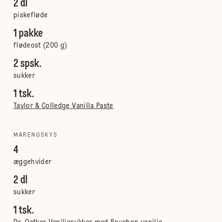
2 dl
piskefløde
1 pakke
flødeost (200 g)
2 spsk.
sukker
1 tsk.
Taylor & Colledge Vanilla Paste
MARENGSKYS
4
æggehvider
2 dl
sukker
1 tsk.