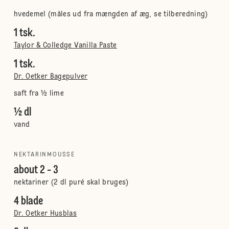
hvedemel (måles ud fra mængden af æg, se tilberedning)
1 tsk.
Taylor & Colledge Vanilla Paste
1 tsk.
Dr. Oetker Bagepulver
saft fra ½ lime
½ dl
vand
NEKTARINMOUSSE
about 2 - 3
nektariner (2 dl puré skal bruges)
4 blade
Dr. Oetker Husblas