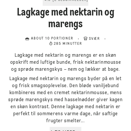
4.5
[
2
BEDØMMELSER
]
Lagkage med nektarin og
marengs
ABOUT 10 PORTIONER
SVÆR
285 MINUTTER
Lagkage med nektarin og marengs er en skøn
opskrift med luftige bunde, frisk nektarinmousse
og sprøde marengskys – nem og lækker at bage.
Lagkage med nektarin og marengs byder på en let
og frisk smagsoplevelse. Den bløde vaniljebund
kombineres med en cremet nektarinmousse, mens
sprøde marengskys med hasselnødder giver kagen
en skøn kontrast. Denne lagkage med nektarin er
perfekt til sommerens varme dage, når saftige
frugter smelter...