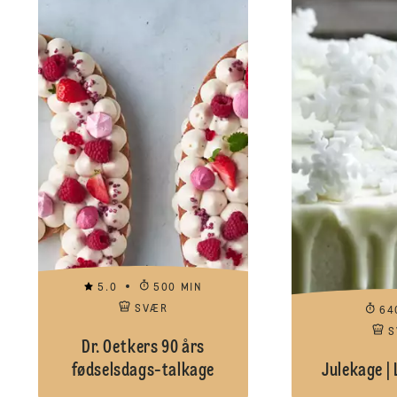
5.0
500 MIN
SVÆR
64
S
Dr. Oetkers 90 års
fødselsdags-talkage
Julekage | 