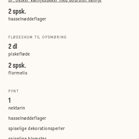
Dr. Oetker Vaniljesukker med Bourbon vanilje
2 spsk.
hasselnøddeflager
FLØDESKUM TIL OPSMØRING
2 dl
piskefløde
2 spsk.
flormelis
PYNT
1
nektarin
hasselnøddeflager
spiselige dekorationsperler