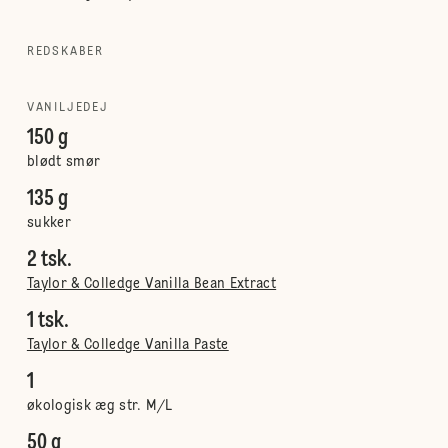
REDSKABER
VANILJEDEJ
150 g
blødt smør
135 g
sukker
2 tsk.
Taylor & Colledge Vanilla Bean Extract
1 tsk.
Taylor & Colledge Vanilla Paste
1
økologisk æg str. M/L
50 g