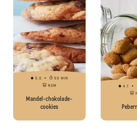
5.0
90 MIN
NEM
4.1
Mandel-chokolade-
cookies
Peber