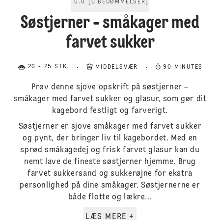
0.0
[
0
BEDØMMELSER
]
Søstjerner - småkager med
farvet sukker
20 - 25 STK.
MIDDELSVÆR
90 MINUTES
Prøv denne sjove opskrift på søstjerner –
småkager med farvet sukker og glasur, som gør dit
kagebord festligt og farverigt.
Søstjerner er sjove småkager med farvet sukker
og pynt, der bringer liv til kagebordet. Med en
sprød småkagedej og frisk farvet glasur kan du
nemt lave de fineste søstjerner hjemme. Brug
farvet sukkersand og sukkerøjne for ekstra
personlighed på dine småkager. Søstjernerne er
både flotte og lækre...
LÆS MERE +