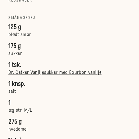
REDSKABER
SMÅKAGEDEJ
125 g
blødt smør
175 g
sukker
1 tsk.
Dr. Oetker Vaniljesukker med Bourbon vanilje
1 knsp.
salt
1
æg str. M/L
275 g
hvedemel