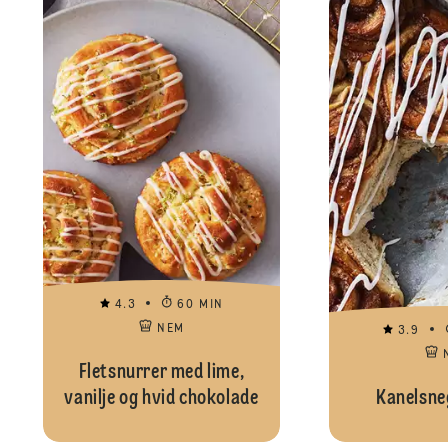
4.3
60 MIN
NEM
3.9
Fletsnurrer med lime,
vanilje og hvid chokolade
Kanelsneg