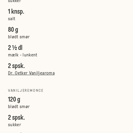
sukker
1 knsp.
salt
80 g
blødt smør
2 ½ dl
mælk - lunkent
2 spsk.
Dr. Oetker Vaniljearoma
VANILJEREMONCE
120 g
blødt smør
2 spsk.
sukker