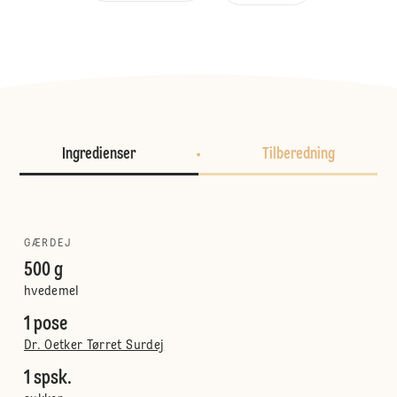
Ingredienser
Tilberedning
GÆRDEJ
500 g
hvedemel
1 pose
Dr. Oetker Tørret Surdej
1 spsk.