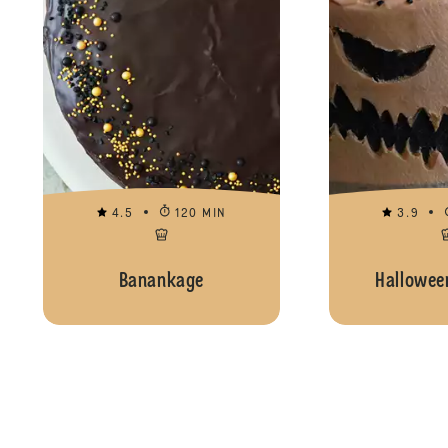
4.5
120 MIN
3.9
Banankage
Hallowee