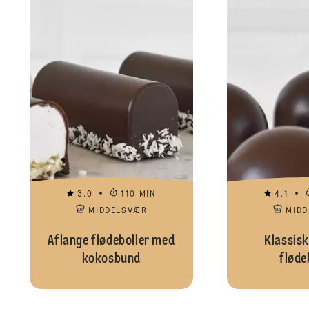
3.0
110 MIN
4.1
MIDDELSVÆR
MID
Aflange flødeboller med
Klassisk
kokosbund
fløde