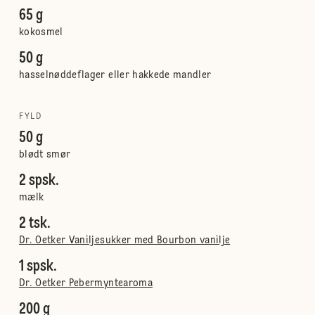
65 g
kokosmel
50 g
hasselnøddeflager eller hakkede mandler
FYLD
50 g
blødt smør
2 spsk.
mælk
2 tsk.
Dr. Oetker Vaniljesukker med Bourbon vanilje
1 spsk.
Dr. Oetker Pebermyntearoma
200 g