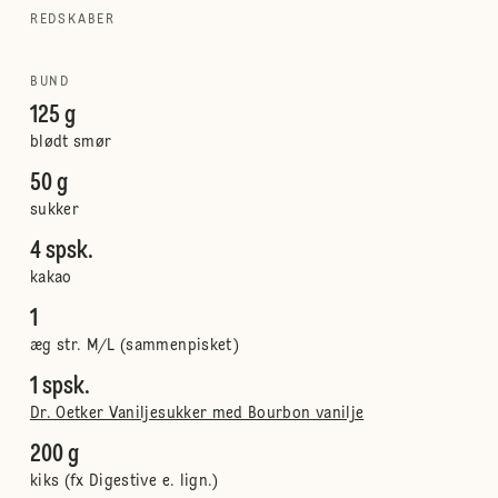
REDSKABER
BUND
125 g
blødt smør
50 g
sukker
4 spsk.
kakao
1
æg str. M/L (sammenpisket)
1 spsk.
Dr. Oetker Vaniljesukker med Bourbon vanilje
200 g
kiks (fx Digestive e. lign.)