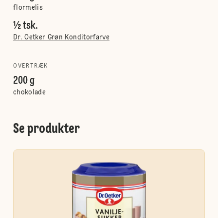
flormelis
½ tsk.
Dr. Oetker Grøn Konditorfarve
OVERTRÆK
200 g
chokolade
Se produkter