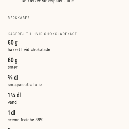
Dr. Oetker vinkelpalet - lille
REDSKABER
KAGEDEJ TIL HVID CHOKOLADEKAGE
60 g
hakket hvid chokolade
60 g
smør
¾ dl
smagsneutral olie
1 ¼ dl
vand
1 dl
creme fraiche 38%