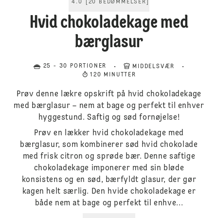
4.0
[
20
BEDØMMELSER
]
Hvid chokoladekage med
bærglasur
25 - 30 PORTIONER
MIDDELSVÆR
120 MINUTTER
Prøv denne lækre opskrift på hvid chokoladekage
med bærglasur – nem at bage og perfekt til enhver
hyggestund. Saftig og sød fornøjelse!
Prøv en lækker hvid chokoladekage med
bærglasur, som kombinerer sød hvid chokolade
med frisk citron og sprøde bær. Denne saftige
chokoladekage imponerer med sin bløde
konsistens og en sød, bærfyldt glasur, der gør
kagen helt særlig. Den hvide chokoladekage er
både nem at bage og perfekt til enhve...