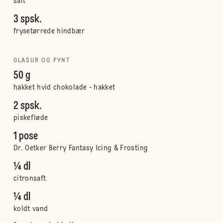
salt
3 spsk.
frysetørrede hindbær
GLASUR OG PYNT
50 g
hakket hvid chokolade - hakket
2 spsk.
piskefløde
1 pose
Dr. Oetker Berry Fantasy Icing & Frosting
¼ dl
citronsaft
¼ dl
koldt vand