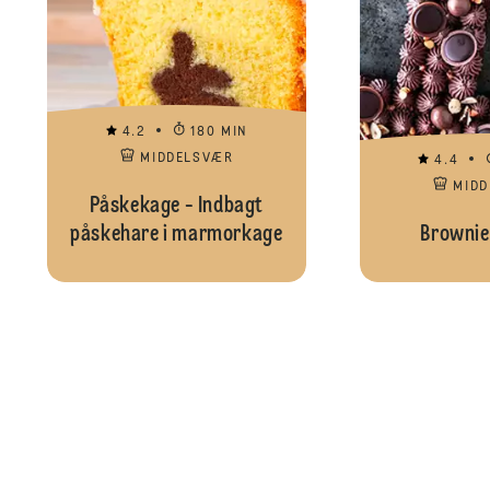
4.2
180 MIN
MIDDELSVÆR
4.4
MID
Påskekage - Indbagt
påskehare i marmorkage
Brownie