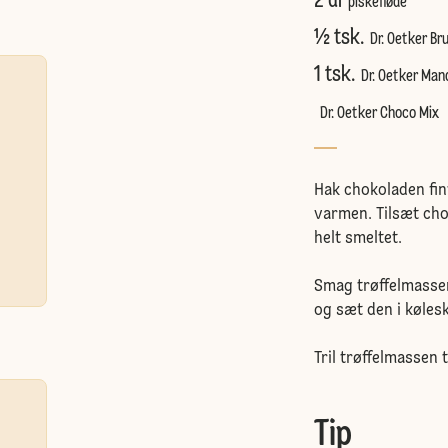
2 dl
piskefløde
½ tsk.
Dr. Oetker Br
1 tsk.
Dr. Oetker Ma
Dr. Oetker Choco Mix
Hak chokoladen fint
varmen. Tilsæt cho
helt smeltet.
Smag trøffelmasse
og sæt den i kølesk
Tril trøffelmassen 
Tip