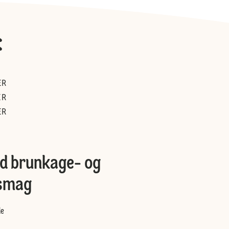
:
ER
ER
ER
ed brunkage- og
smag
de