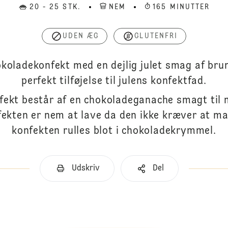
20 - 25 STK.
NEM
165 MINUTTER
UDEN ÆG
GLUTENFRI
oladekonfekt med en dejlig julet smag af bru
perfekt tilføjelse til julens konfektfad.
ekt består af en chokoladeganache smagt til
kten er nem at lave da den ikke kræver at m
konfekten rulles blot i chokoladekrymmel.
Udskriv
Del