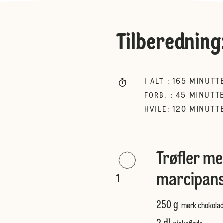
Tilberedning
165
MINUTT
I ALT
:
45
MINUTT
FORB.
:
120
MINUTT
HVILE
:
Trøfler m
marcipan
1
250 g
mørk chokola