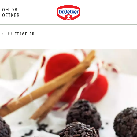
Dr. Oetker
OM DR.
OETKER
JULETRØFLER