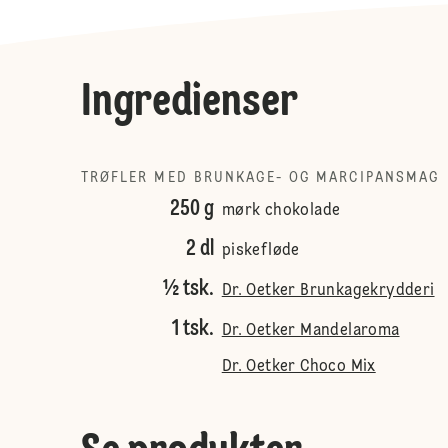
Ingredienser
TRØFLER MED BRUNKAGE- OG MARCIPANSMAG
250 g
mørk chokolade
2 dl
piskefløde
½ tsk.
Dr. Oetker Brunkagekrydderi
1 tsk.
Dr. Oetker Mandelaroma
Dr. Oetker Choco Mix