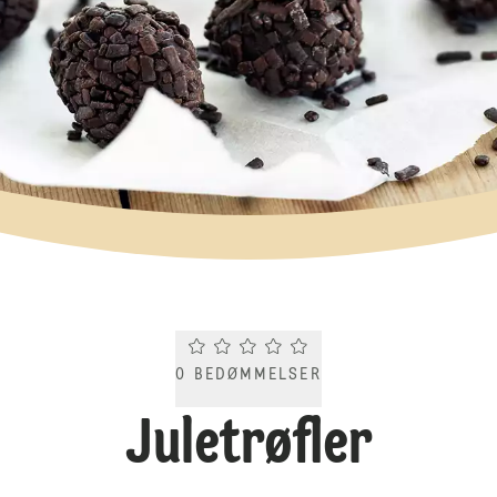
Current rating 0.0. Click to rate.
0
BEDØMMELSER
Juletrøfler