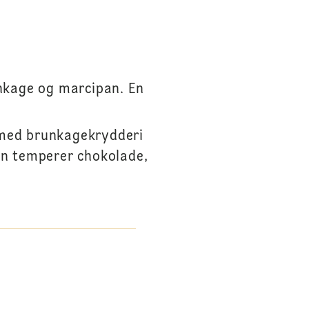
nkage og marcipan. En
 med brunkagekrydderi
an temperer chokolade,