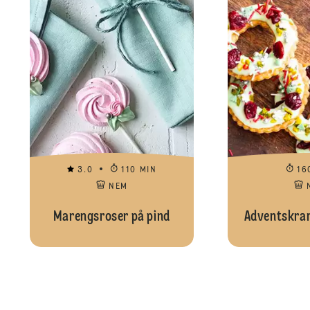
3.0
110 MIN
16
NEM
Marengsroser på pind
Adventskra