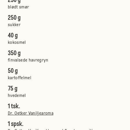
250 g
blødt smør
250 g
sukker
40 g
kokosmel
350 g
finvalsede havregryn
50 g
kartoffelmel
75 g
hvedemel
1 tsk.
Dr. Oetker Vaniljearoma
1 spsk.