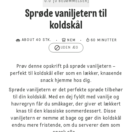
0.0
[
0
BEDØMMELSER
]
Sprøde vaniljetern til
koldskål
ABOUT 40 STK.
NEM
60 MINUTTER
UDEN ÆG
Prøv denne opskrift på sprøde vaniljetern –
perfekt til koldskål eller som en lækker, knasende
snack hjemme hos dig.
Sprøde vaniljetern er det perfekte sprøde tilbehør
til din koldskål. Med en dej fyldt med vanilje og
havregryn får du småkager, der giver et lækkert
knas til den klassiske sommerdessert. Disse
vaniljetern er nemme at bage og gør din koldskål
endnu mere fristende, om du serverer dem som