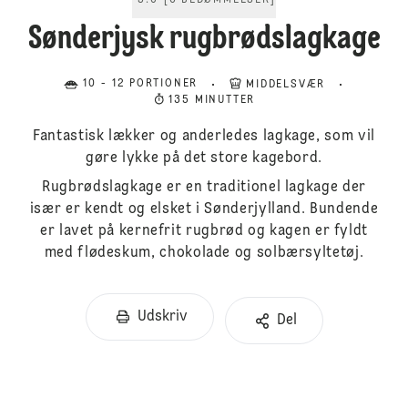
5.0
[
6
BEDØMMELSER
]
Sønderjysk rugbrødslagkage
10 - 12 PORTIONER
MIDDELSVÆR
135 MINUTTER
Fantastisk lækker og anderledes lagkage, som vil
gøre lykke på det store kagebord.
Rugbrødslagkage er en traditionel lagkage der
især er kendt og elsket i Sønderjylland. Bundende
er lavet på kernefrit rugbrød og kagen er fyldt
med flødeskum, chokolade og solbærsyltetøj.
Udskriv
Del