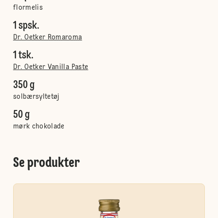
flormelis
1 spsk.
Dr. Oetker Romaroma
1 tsk.
Dr. Oetker Vanilla Paste
350 g
solbærsyltetøj
50 g
mørk chokolade
Se produkter