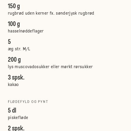
150 g
rugbrød uden kerner fx. sønderjysk rugbrød
100 g
hasselnøddeflager
5
æg str. M/L
200 g
lys muscovadosukker eller mørkt rørsukker
3 spsk.
kakao
FLØDEFYLD OG PYNT
5 dl
piskefløde
2 spsk.