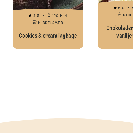
5.0
MID
3.5
120 MIN
MIDDELSVÆR
Chokolader
Cookies & cream lagkage
vanilj