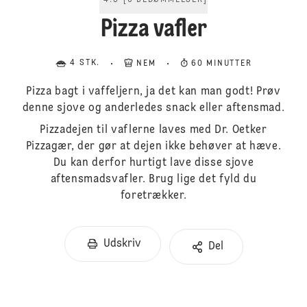
4.5
[
6
BEDØMMELSER
]
Pizza vafler
4 STK.
NEM
60 MINUTTER
Pizza bagt i vaffeljern, ja det kan man godt! Prøv
denne sjove og anderledes snack eller aftensmad.
Pizzadejen til vaflerne laves med Dr. Oetker
Pizzagær, der gør at dejen ikke behøver at hæve.
Du kan derfor hurtigt lave disse sjove
aftensmadsvafler. Brug lige det fyld du
foretrækker.
Udskriv
Del