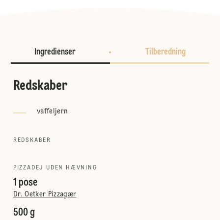
Ingredienser
Tilberedning
Redskaber
vaffeljern
REDSKABER
PIZZADEJ UDEN HÆVNING
1 pose
Dr. Oetker Pizzagær
500 g