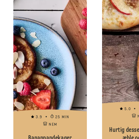
5.0
3.9
25 MIN
NEM
Hurtig dess
Bananpandekager
æble o