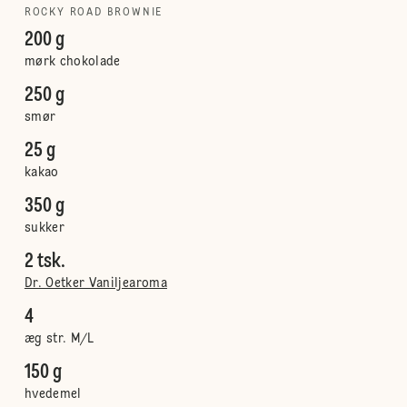
ROCKY ROAD BROWNIE
200 g
mørk chokolade
250 g
smør
25 g
kakao
350 g
sukker
2 tsk.
Dr. Oetker Vaniljearoma
4
æg str. M/L
150 g
hvedemel