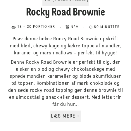
4.5
[
6
BEDØMMELSER
]
Rocky Road Brownie
18 - 20 PORTIONER
NEM
60 MINUTTER
Prøv denne lækre Rocky Road Brownie opskrift
med blød, chewy kage og lækre toppe af mandler,
karamel og marshmallows – perfekt til hygge!
Denne Rocky Road Brownie er perfekt til dig, der
elsker en blød og chewy chokoladekage med
sprøde mandler, karameller og bløde skumfiduser
på toppen. Kombinationen af mørk chokolade og
den søde rocky road topping gør denne brownie til
en uimodståelig snack eller dessert. Med lette trin
får du hur...
LÆS MERE +