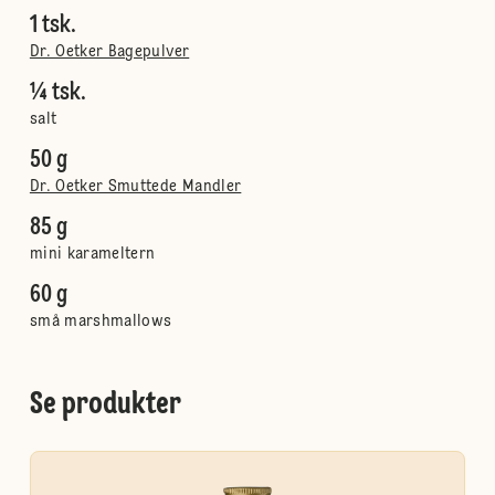
1 tsk.
Dr. Oetker Bagepulver
¼ tsk.
salt
50 g
Dr. Oetker Smuttede Mandler
85 g
mini karameltern
60 g
små marshmallows
Se produkter