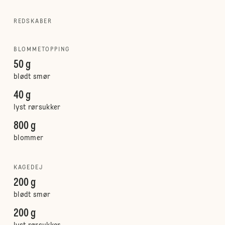
REDSKABER
BLOMMETOPPING
50 g
blødt smør
40 g
lyst rørsukker
800 g
blommer
KAGEDEJ
200 g
blødt smør
200 g