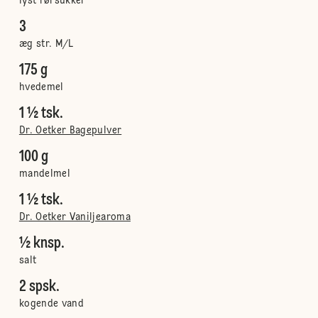
lyst rørsukker
3
æg str. M/L
175 g
hvedemel
1 ½ tsk.
Dr. Oetker Bagepulver
100 g
mandelmel
1 ½ tsk.
Dr. Oetker Vaniljearoma
½ knsp.
salt
2 spsk.
kogende vand