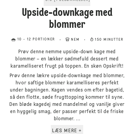
5.0
[
1
BEDØMMELSER
]
Upside-downkage med
blommer
10 - 12 PORTIONER
NEM
150 MINUTTER
Prøv denne nemme upside-down kage med
blommer – en lækker sødmefuld dessert med
karamelliseret frugt på toppen. En skøn Opskrift!
Prøv denne lækre upside-downkage med blommer,
hvor saftige blommer karamelliseres perfekt
under bagningen. Kagen vendes om efter bagetid,
så den flotte, søde frugttopping kommer til syne.
Den bløde kagedej med mandelmel og vanilje giver
en hyggelig smag, der passer perfekt til de friske
blommer. ...
LÆS MERE +