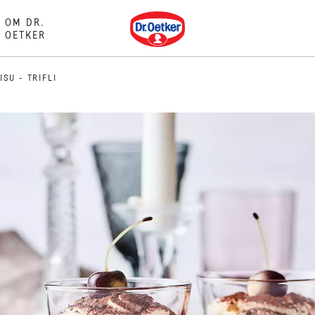
Dr. Oetker
OM DR.
OETKER
ISU - TRIFLI