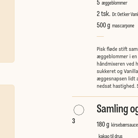
5
æggeblommer
2 tsk.
Dr. Oetker Vani
500 g
mascarpone
Pisk fløde stift sa
æggeblommer i en 
håndmixeren ved h
sukkeret og Vanill
æggesnapsen lidt 
nedsat hastighed. S
Samling o
3
180 g
kirsebærsauce
kakao til drys