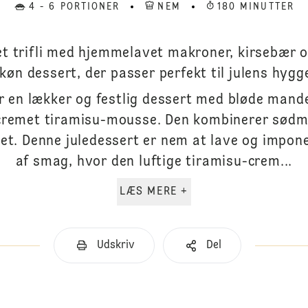
4 - 6 PORTIONER
NEM
180 MINUTTER
t trifli med hjemmelavet makroner, kirsebær o
køn dessert, der passer perfekt til julens hygg
r en lækker og festlig dessert med bløde mand
cremet tiramisu-mousse. Den kombinerer sødme
rdet. Denne juledessert er nem at lave og impon
af smag, hvor den luftige tiramisu-crem...
LÆS MERE +
Udskriv
Del