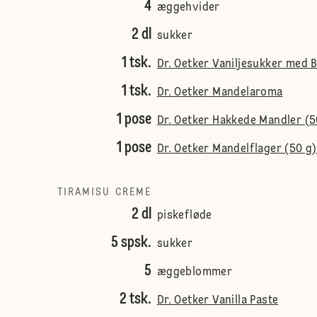
4
æggehvider
2 dl
sukker
1 tsk.
Dr. Oetker Vaniljesukker med 
1 tsk.
Dr. Oetker Mandelaroma
1 pose
Dr. Oetker Hakkede Mandler (5
1 pose
Dr. Oetker Mandelflager (50 g)
TIRAMISU CREME
2 dl
piskefløde
5 spsk.
sukker
5
æggeblommer
2 tsk.
Dr. Oetker Vanilla Paste