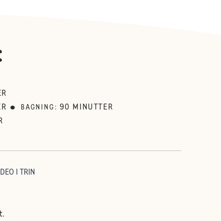
:
ER
ER
90
MINUTTER
BAGNING
:
R
DEO I TRIN
t.