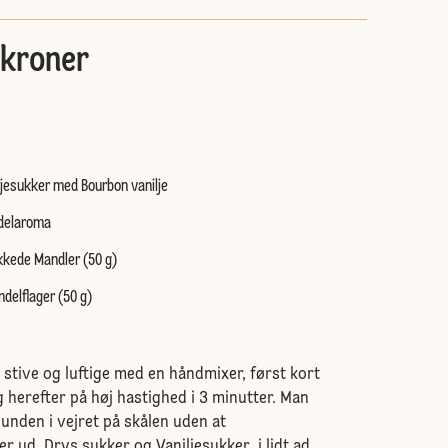
kroner
ljesukker med Bourbon vanilje
ndelaroma
kkede Mandler (50 g)
ndelflager (50 g)
stive og luftige med en håndmixer, først kort
 herefter på høj hastighed i 3 minutter. Man
unden i vejret på skålen uden at
r ud. Drys sukker og Vaniljesukker i lidt ad