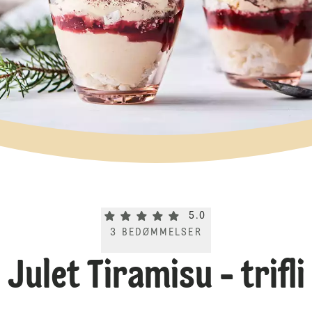
Current rating 5.0. Click to rate.
5.0
3
BEDØMMELSER
Julet Tiramisu - trifli