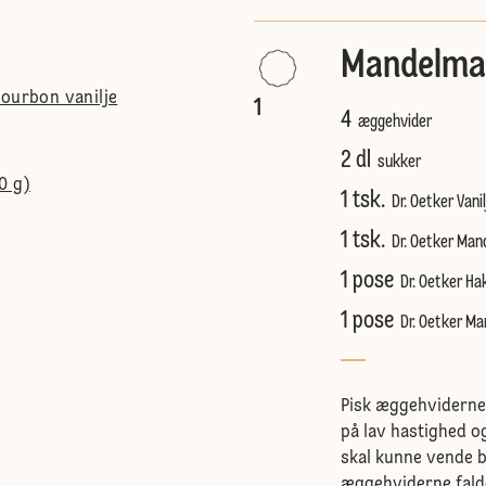
Mandelma
Bourbon vanilje
1
4
æggehvider
2 dl
sukker
0 g)
1 tsk.
Dr. Oetker Vani
1 tsk.
Dr. Oetker Ma
1 pose
Dr. Oetker Ha
1 pose
Dr. Oetker Ma
Pisk æggehviderne 
på lav hastighed og
skal kunne vende b
æggehviderne falde