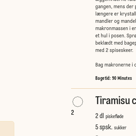
gangen, mens der p
længere er krystal
mandler og mandel
makronmassen i en 
et hul i posen. Sp
beklædt med bagep
med 2 spiseskeer.
Bag makronerne i o
Bagetid: 90 Minutes
Tiramisu 
2
2 dl
piskefløde
5 spsk.
sukker