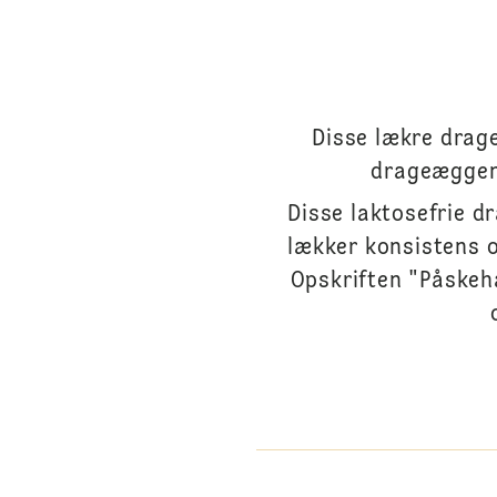
Disse lækre drag
drageæggene
Disse laktosefrie 
lækker konsistens 
Opskriften "Påskeh