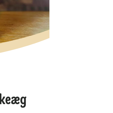
skeæg