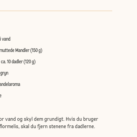
i vand
Smuttede Mandler (150 g)
r ca. 10 dadler (120 g)
egryn
Mandelaroma
e
or vand og skyl dem grundigt. Hvis du bruger
 flormelis, skal du fjern stenene fra dadlerne.