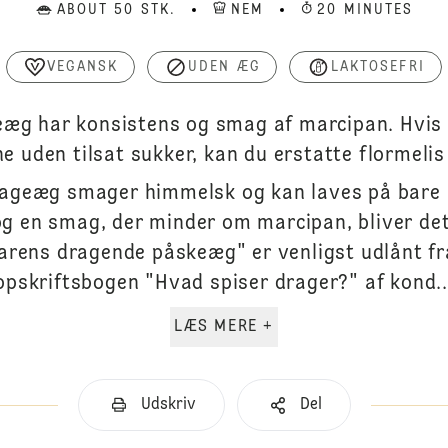
ABOUT 50 STK.
NEM
20 MINUTES
VEGANSK
UDEN ÆG
LAKTOSEFRI
eæg har konsistens og smag af marcipan. Hvis 
 uden tilsat sukker, kan du erstatte flormelis
drageæg smager himmelsk og kan laves på bare 
og en smag, der minder om marcipan, bliver det
arens dragende påskeæg" er venligst udlånt fr
opskriftsbogen "Hvad spiser drager?" af kond..
LÆS MERE +
Udskriv
Del