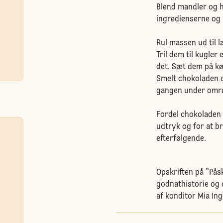
Blend mandler og ha
ingredienserne og 
Rul massen ud til 
Tril dem til kugler
det. Sæt dem på kø
Smelt chokoladen 
gangen under omrø
Fordel chokoladen
udtryk og for at b
efterfølgende.
Opskriften på "På
godnathistorie og 
af konditor Mia Ing