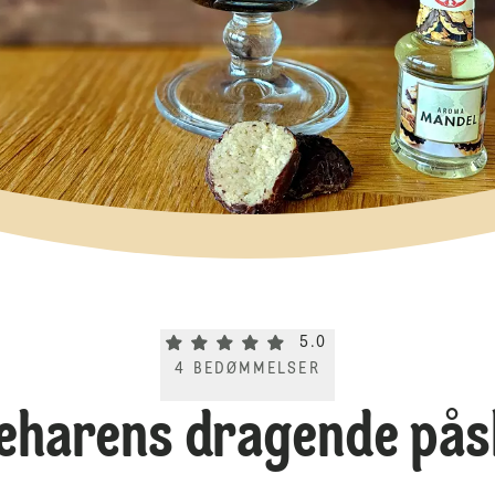
Current rating 5.0. Click to rate.
5.0
4
BEDØMMELSER
eharens dragende på