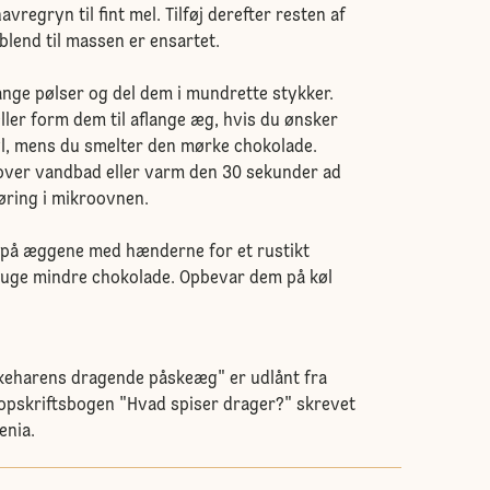
vregryn til fint mel. Tilføj derefter resten af
blend til massen er ensartet.
lange pølser og del dem i mundrette stykker.
 eller form dem til aflange æg, hvis du ønsker
l, mens du smelter den mørke chokolade.
over vandbad eller varm den 30 sekunder ad
ring i mikroovnen.
 på æggene med hænderne for et rustikt
ruge mindre chokolade. Opbevar dem på køl
skeharens dragende påskeæg" er udlånt fra
opskriftsbogen "Hvad spiser drager?" skrevet
enia.