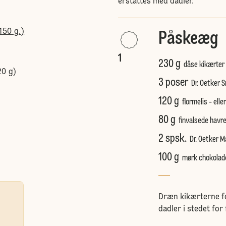
erstattes med dadler.
150 g.)
Påskeæg
1
230 g
dåse kikærter 
20 g)
3 poser
Dr. Oetker 
120 g
flormelis - elle
80 g
finvalsede havr
2 spsk.
Dr. Oetker 
100 g
mørk chokolad
Dræn kikærterne f
dadler i stedet for