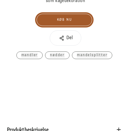
som kagedekoration
KØB NU
Køb nu
Del
mandler
nødder
mandelsplitter
Produktbeskrivelse