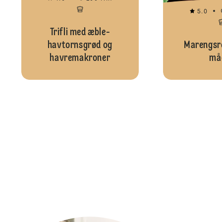
5.0
Trifli med æble-
havtornsgrød og
Marengsre
havremakroner
må