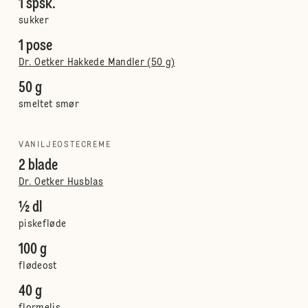
1 spsk.
sukker
1 pose
Dr. Oetker Hakkede Mandler (50 g)
50 g
smeltet smør
VANILJEOSTECREME
2 blade
Dr. Oetker Husblas
½ dl
piskefløde
100 g
flødeost
40 g