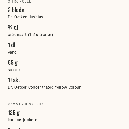
CITRONGELÉ
2 blade
Dr. Oetker Husblas
¾ dl
citronsaft (1-2 citroner)
1 dl
vand
65 g
sukker
1 tsk.
Dr. Oetker Concentrated Yellow Colour
KAMMERJUNKEBUND
125 g
kammerjunkere