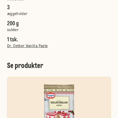
3
æggehvider
200 g
sukker
1 tsk.
Dr. Oetker Vanilla Paste
Se produkter