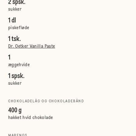
2 spsk.
sukker
1 dl
piskefløde
1 tsk.
Dr. Oetker Vanilla Paste
1
æggehvide
1 spsk.
sukker
CHOKOLADELÅG OG CHOKOLADEBÅND
400 g
hakket hvid chokolade
MARENGS