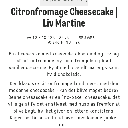
4.8
[
20
BEDØMMELSER
]
Citronfromage Cheesecake |
Liv Martine
10 - 12 PORTIONER
SVÆR
240 MINUTTER
En cheesecake med knasende kiksebund og tre lag
af citronfromage, syrlig citrongelé og blød
vaniljeostecreme. Pynt med brændt marengs samt
hvid chokolade.
Den klassiske citronfromage kombineret med den
moderne cheesecake - kan det blive meget bedre?
Denne cheesecake er en "no-bake" cheesecake, det
vil sige at fyldet er stivnet med husblas fremfor at
blive bagt, hvilket giver en lettere konsistens.
Kagen består af en bund lavet med kammerjunker
og...