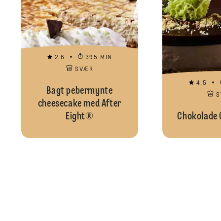
2.6
395 MIN
SVÆR
4.5
Bagt pebermynte
S
cheesecake med After
Eight®
Chokolade 