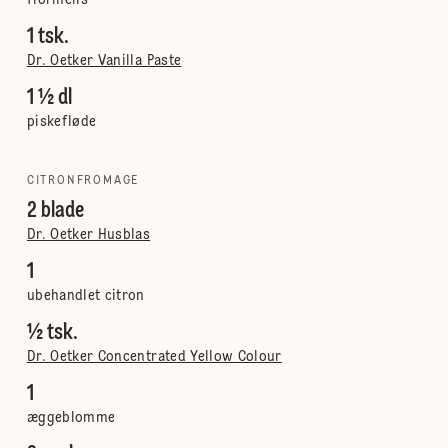
flormelis
1 tsk.
Dr. Oetker Vanilla Paste
1 ½ dl
piskefløde
CITRONFROMAGE
2 blade
Dr. Oetker Husblas
1
ubehandlet citron
½ tsk.
Dr. Oetker Concentrated Yellow Colour
1
æggeblomme