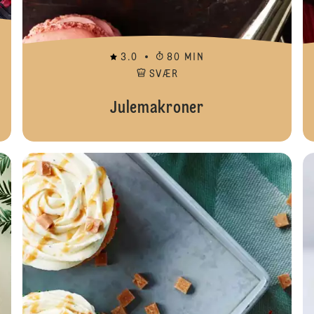
3.0
80 MIN
SVÆR
Julemakroner
Ris à 