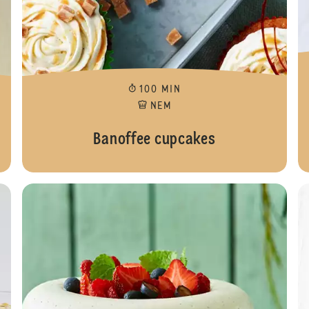
100 MIN
NEM
Banoffee cupcakes
Choko