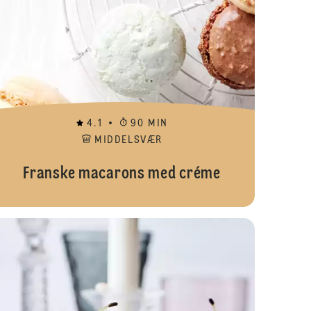
4.1
90 MIN
MIDDELSVÆR
Franske macarons med créme
een cupcakes | Liv Martine
Hindbær mou