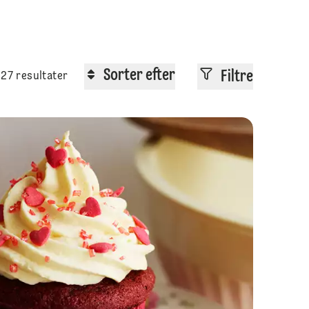
Sorter efter
Filtre
27 resultater
lig chokolademousse til halloween
Julemakrone