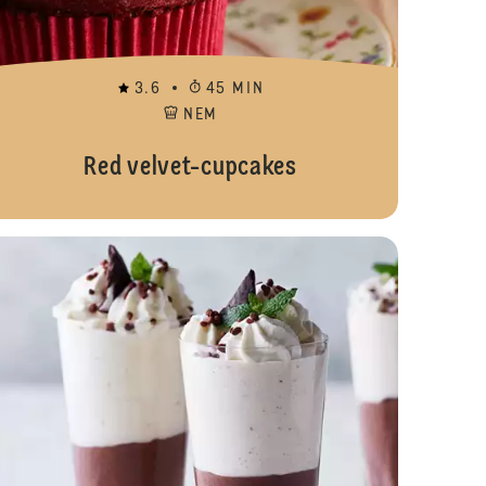
3.6
45 MIN
NEM
Red velvet-cupcakes
l'amande
Banoffee cup