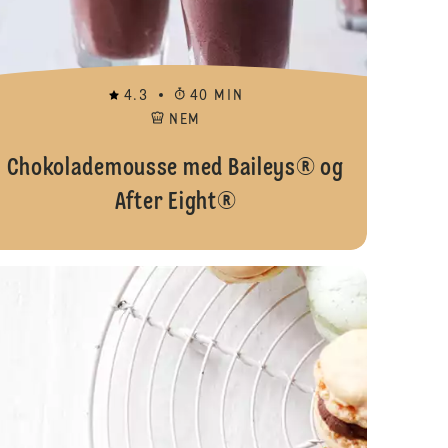
4.3
40 MIN
NEM
Chokolademousse med Baileys® og
After Eight®
lademousse med karamel
Fløderand