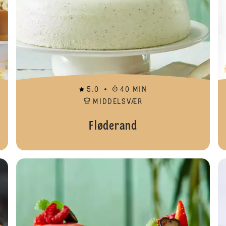
5.0
40 MIN
MIDDELSVÆR
Fløderand
Hallow