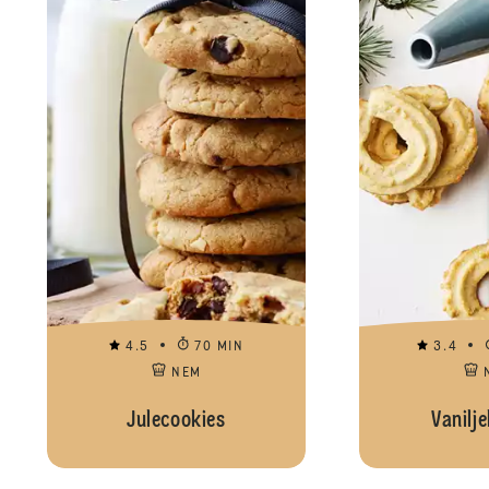
4.5
70 MIN
3.4
NEM
Julecookies
Vanilj