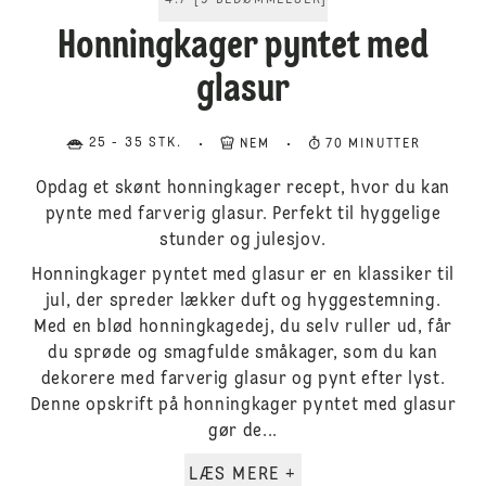
4.7
[
9
BEDØMMELSER
]
Honningkager pyntet med
glasur
25 - 35 STK.
NEM
70 MINUTTER
Opdag et skønt honningkager recept, hvor du kan
pynte med farverig glasur. Perfekt til hyggelige
stunder og julesjov.
Honningkager pyntet med glasur er en klassiker til
jul, der spreder lækker duft og hyggestemning.
Med en blød honningkagedej, du selv ruller ud, får
du sprøde og smagfulde småkager, som du kan
dekorere med farverig glasur og pynt efter lyst.
Denne opskrift på honningkager pyntet med glasur
gør de...
LÆS MERE +