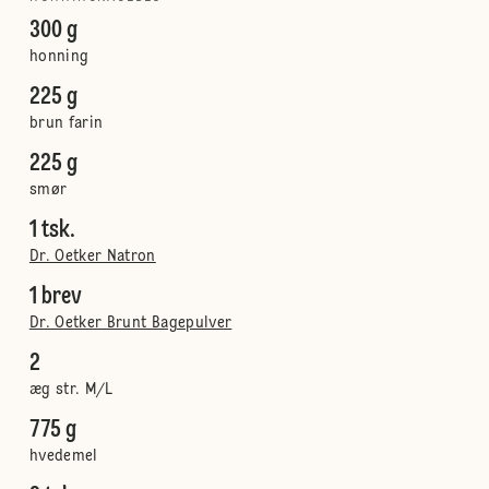
300 g
honning
225 g
brun farin
225 g
smør
1 tsk.
Dr. Oetker Natron
1 brev
Dr. Oetker Brunt Bagepulver
2
æg str. M/L
775 g
hvedemel