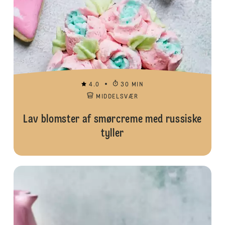
4.0
30 MIN
MIDDELSVÆR
Lav blomster af smørcreme med russiske
tyller