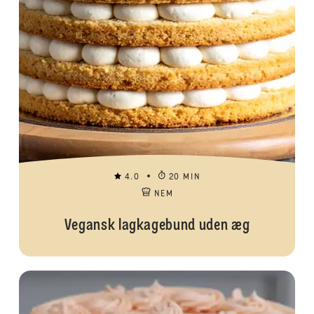
4.0
20 MIN
NEM
Vegansk lagkagebund uden æg