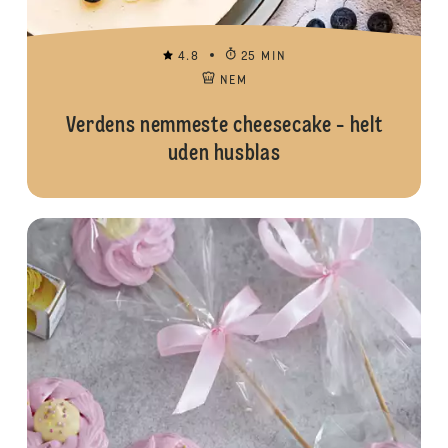
4.8
25 MIN
NEM
Verdens nemmeste cheesecake - helt
uden husblas