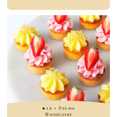
4.8
60 MIN
MIDDELSVÆR