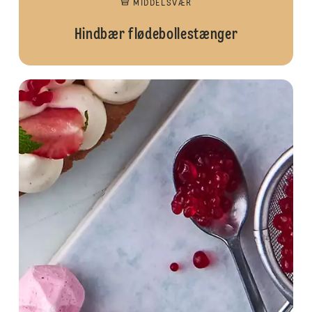
MIDDELSVÆR
Hindbær flødebollestænger