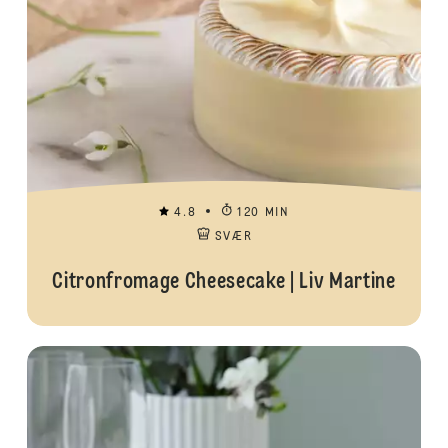
4.8
120 MIN
SVÆR
Citronfromage Cheesecake | Liv Martine