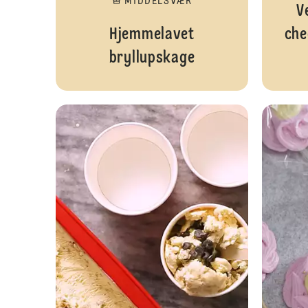
MIDDELSVÆR
V
Hjemmelavet
che
bryllupskage