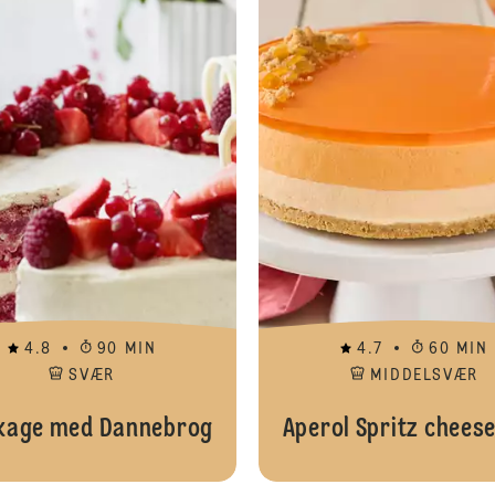
4.8
90 MIN
4.7
60 MIN
SVÆR
MIDDELSVÆR
kage med Dannebrog
Aperol Spritz chees