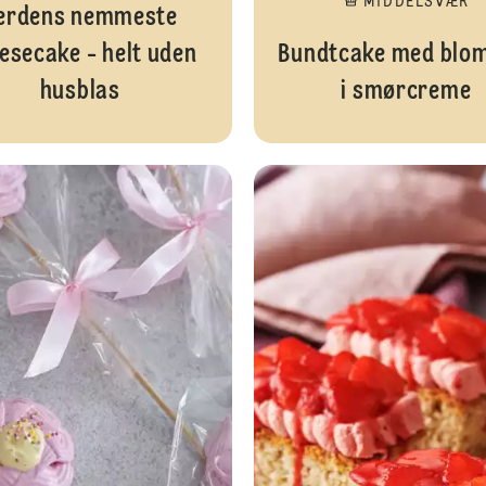
MIDDELSVÆR
erdens nemmeste
esecake - helt uden
Bundtcake med blo
husblas
i smørcreme
Hjemmelavet Cookie Dough Is