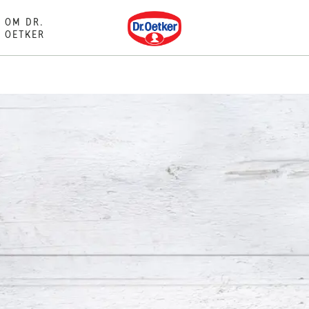
Dr. Oetker
OM DR.
OETKER