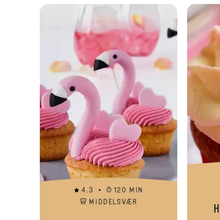
4.3
120 MIN
MIDDELSVÆR
H