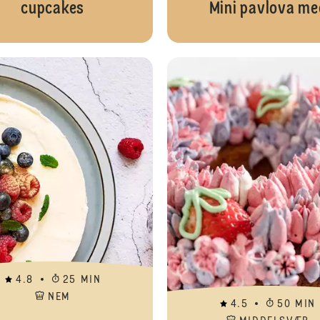
cupcakes
Mini pavlova me
Hjemmelavet bryllupskage
4.8
25 MIN
NEM
4.5
50 MIN