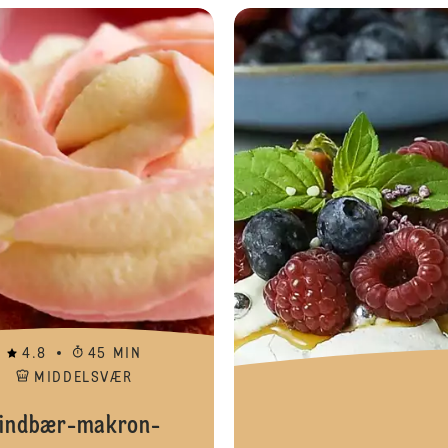
Flamingo cupcakes
4.8
45 MIN
MIDDELSVÆR
indbær-makron-