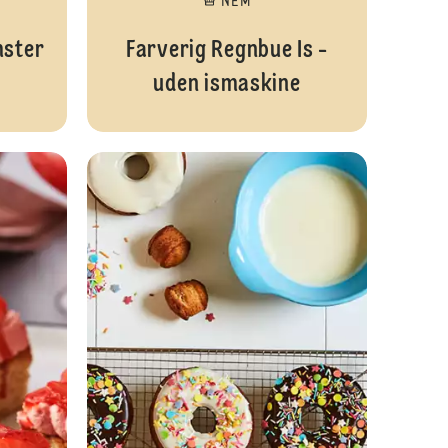
NEM
mster
Farverig Regnbue Is -
uden ismaskine
Marengsblomster på pind
Strawberry da