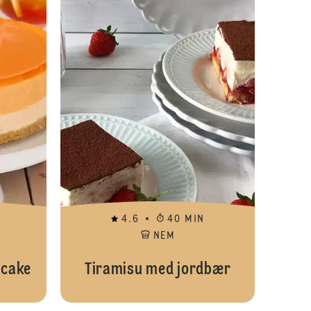
4.6
40 MIN
NEM
ecake
Tiramisu med jordbær