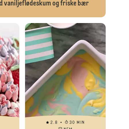
d vaniljeflødeskum og friske bær
Verdens nemmeste cheesecake - helt uden husblas
Bundtcake me
2.8
30 MIN