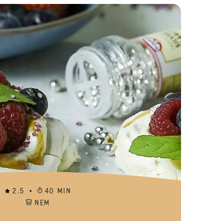
Hindbær-makron-cupcakes
2.5
40 MIN
NEM